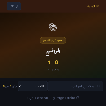
🕌 الرئيسية
🌙
فاتح
📚
●
مواضيع القسم
المواضيع
1
0
موضوع
صفحة
عرض
0
من
0
📋 قائمة المواضيع — الصفحة 1 من 1