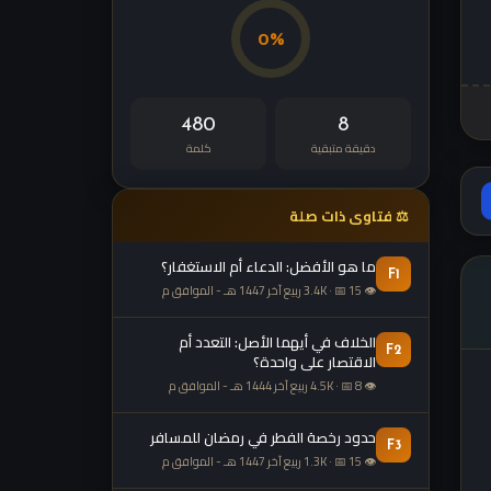
0%
480
8
دقيقة متبقية
كلمة
⚖ فتاوى ذات صلة
ما هو الأفضل: الدعاء أم الاستغفار؟
F1
👁 3.4K · 📅 15 ربيع آخر 1447 هـ - الموافق م
الخلاف في أيهما الأصل: التعدد أم
F2
الاقتصار على واحدة؟
👁 4.5K · 📅 8 ربيع آخر 1444 هـ - الموافق م
حدود رخصة الفطر في رمضان للمسافر
F3
👁 1.3K · 📅 15 ربيع آخر 1447 هـ - الموافق م