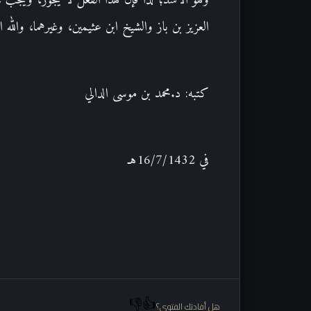
وهو الأشد؛ لذا فإن هذا الفعل لا يجوز، ويجب عل
العزيز بن باز والشيخ ابن عثيمين، وغيرهما، والله ا
كتبه: د.محمد بن موسى الدالي
في 16/7/1432هـ
👎
👍
هل أفادتك الفتوى؟