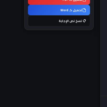
تحميل كـ Word
📋 نسخ نص الإجابة