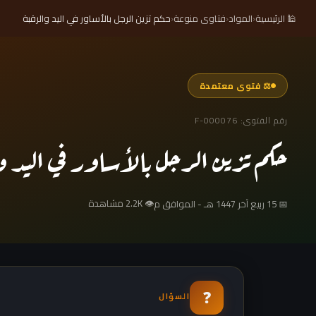
🕌 الرئيسية
‹
المواد
‹
فتاوى منوعة
‹
حكم تزين الرجل بالأساور في اليد والرقبة
⚖ فتوى معتمدة
رقم الفتوى: F-000076
حكم تزين الرجل بالأساور في اليد و
👁 2.2K مشاهدة
📅 15 ربيع آخر 1447 هـ - الموافق م
❓
السؤال