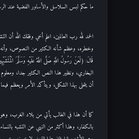
ما حكم لبس السلاسل والأساور الفضية عند الرجا
الحمد لله رب العالمين، اعلم أخي وفقك الله أن التش
وخطره، وعظم شأنه الكثير من النصوص، وأنه موجب للعن
قَالَ: (لَعَنَ رَسُولُ اللَّهِ صَلَّى اللَّهُ عَلَيْهِ وَسَلَّمَ الْمُتَشَب
البخاري، ونظير هذا النص الكثير جدا، ومعلوم
أن يتحلى بهذا الشكل، ويتأكد الأمر ويعظم فيما
كما أن هذا في الغالب يأتي من بلاد الغرب، وهو
بالكفار، وهذا أكثر من النهي عن التشبه بالنساء،