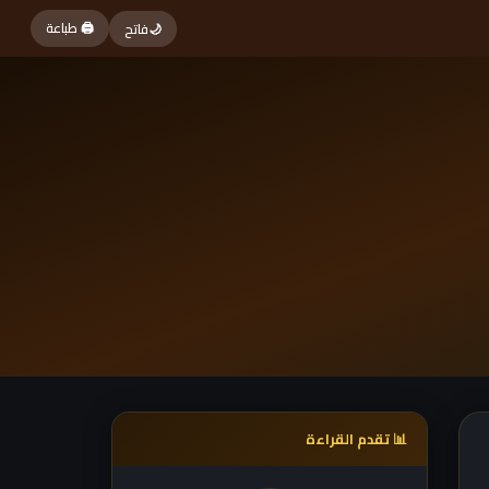
🖨 طباعة
🌙
فاتح
📊 تقدم القراءة