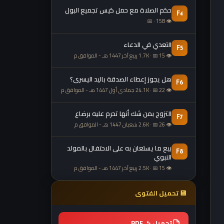
حكم الصلاة مع حمل كيس تجميع البول
F4
👁 158 · 📅
التعدي في الدعاء
F5
👁 1.7K · 📅 15 ربيع آخر 1447 هـ - الموافق م
هل يجوز إعطاء الصدقة باليد اليسرى؟
F6
👁 24.1K · 📅 22 جمادى أول 1447 هـ - الموافق م
التزوج بمن شك أنها تحرم عليه برضاع
F7
👁 2.6K · 📅 26 شعبان 1447 هـ - الموافق م
بيع ما يستعان به على الاحتفال بالمولد
F8
النبوي
👁 2.5K · 📅 15 ربيع آخر 1447 هـ - الموافق م
💾 تحميل الفتوى
تحميل كـ PDF