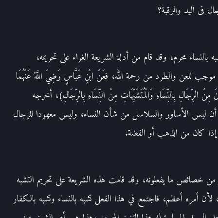
ل فى اليد والرقبة؟
به بالنساء محرم، وقد قام من أدلة الشريعة الغراء على تحريمه،
 والطرد من رحمة الله، فعَنْ ابْنِ عَبَّاسٍ رَضِيَ اللَّهُ عَنْهُمَا
ِّهِينَ مِنْ الرِّجَالِ بِالنِّسَاءِ وَالْمُتَشَبِّهَاتِ مِنْ النِّسَاءِ بِالرِّجَالِ)، أخرجه
 أن لبس الأساور والسلاسل من شأن النساء، وليس معهودا للرجال
 إذا كان من الذهب أو الفضة.
 من خصائص ما يفعلونه، وقد قامت هذه الشريعة على تحريم التشبه
 لأن أمره أعظم، فاجتمع في هذا الفعل تشبه بالنساء وتشبه بالكفار