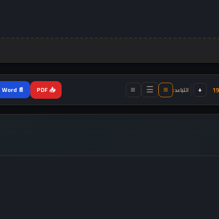
+
📥 PDF
19
📄 Word
التباعد:
≡
≡
☰