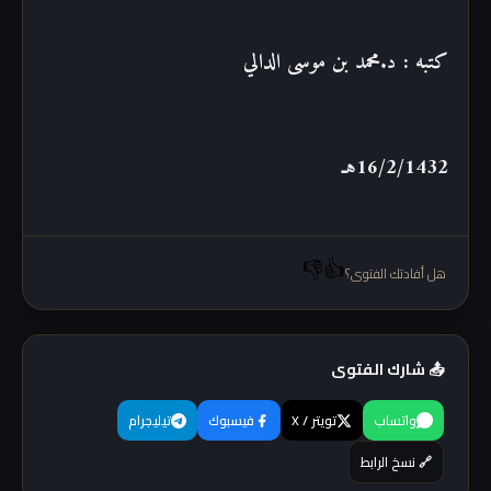
كتبه : د.محمد بن موسى الدالي
16/2/1432هـ
👎
👍
هل أفادتك الفتوى؟
📤 شارك الفتوى
واتساب
تويتر / X
فيسبوك
تيليجرام
🔗 نسخ الرابط