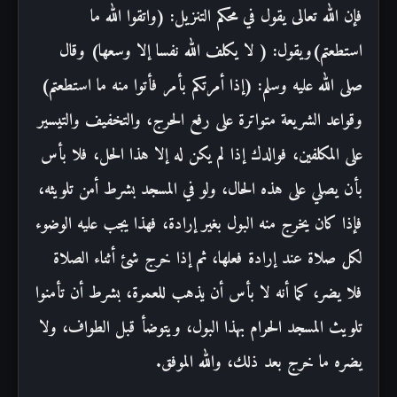
فإن الله تعالى يقول في محكم التنزيل: (واتقوا الله ما
استطعتم)ويقول: ( لا يكلف الله نفسا إلا وسعها) وقال
صلى الله عليه وسلم: (إذا أمرتكم بأمر فأتوا منه ما استطعتم)
وقواعد الشريعة متواترة على رفع الحرج، والتخفيف والتيسير
على المكلفين، فوالدك إذا لم يكن له إلا هذا الحل، فلا بأس
بأن يصلي على هذه الحال، ولو في المسجد بشرط أمن تلويثه،
فإذا كان يخرج منه البول بغير إرادة، فهذا يجب عليه الوضوء
لكل صلاة عند إرادة فعلها، ثم إذا خرج شئ أثناء الصلاة
فلا يضر، كما أنه لا بأس أن يذهب للعمرة، بشرط أن تأمنوا
تلويث المسجد الحرام بهذا البول، ويتوضأ قبل الطواف، ولا
يضره ما خرج بعد ذلك، والله الموفق.