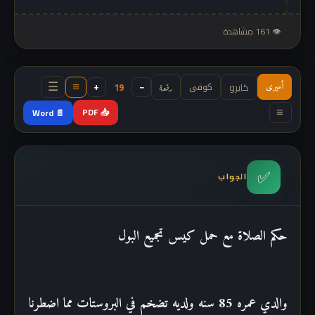
👁 161 مشاهدة
كوفى
−
+
كايرو
19
أميرى
رقعة
≡
☰
📥 PDF
📄 Word
≡
✅
الجواب
حكم الصلاة مع حمل كيس تجميع البول
والدي عمره 85 سنه ولديه تضخم في البروستات مما اضطرنا