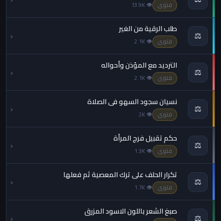
فتوى
👁 13.9K
طلب الرقية من الغير
‹
⚖️
فتوى
👁 2.1K
الترديد مع المؤذن وأحواله
‹
⚖️
فتوى
👁 2.1K
نسيان سجود السهو في الصلاة
‹
⚖️
فتوى
👁 2K
حكم تقبيل فرج المرأة
‹
⚖️
فتوى
👁 1.3K
تكرار الحلف على ترك المعصية ثم فعلها
‹
⚖️
فتوى
👁 1.7K
صبغ الشعر باللون الاسود المزرق
‹
⚖️