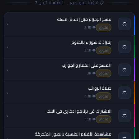
📋 قائمة المواضيع — الصفحة 2 من 7
فسخ الإحرام قبل إتمام النسك
‹
⚖️
فتوى
👁 2.1K
إفراد عاشوراء بالصوم
‹
⚖️
فتوى
👁 2.5K
المسح على الخمار والجوارب
‹
⚖️
فتوى
👁 3K
صلاة الرواتب
‹
⚖️
فتوى
👁 1.1K
الاشتراك في برنامج ادخاري في البنك
‹
⚖️
فتوى
👁 1.5K
مشاهدة الأفلام الجنسية بالصور المتحركة
‹
⚖️