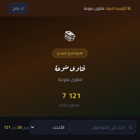
‹
‹
🕌 الرئيسية
المواد
فتاوى منوعة
🌙
فاتح
📚
●
مواضيع القسم
فتاوى منوعة
فتاوى منوعة
7
121
موضوع
صفحة
عرض
20
من
121