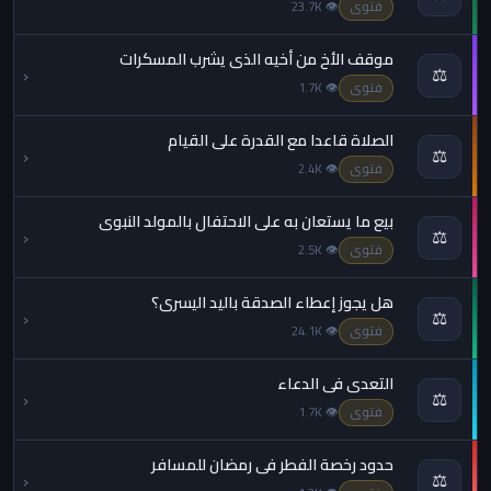
فتوى
👁 23.7K
موقف الأخ من أخيه الذي يشرب المسكرات
‹
⚖️
فتوى
👁 1.7K
الصلاة قاعدا مع القدرة على القيام
‹
⚖️
فتوى
👁 2.4K
بيع ما يستعان به على الاحتفال بالمولد النبوي
‹
⚖️
فتوى
👁 2.5K
هل يجوز إعطاء الصدقة باليد اليسرى؟
‹
⚖️
فتوى
👁 24.1K
التعدي في الدعاء
‹
⚖️
فتوى
👁 1.7K
حدود رخصة الفطر في رمضان للمسافر
‹
⚖️