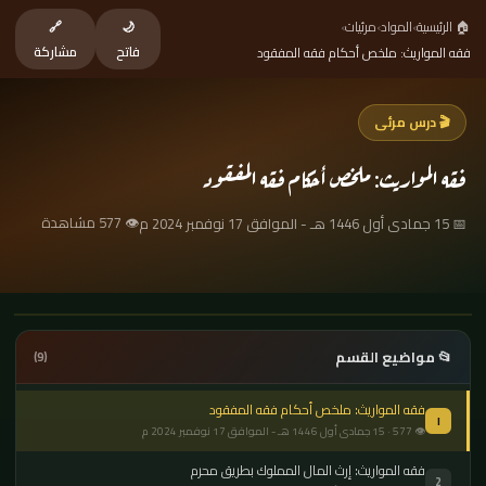
🏠 الرئيسية
›
المواد
›
مرئيات
›
🌙
🔗
فاتح
مشاركة
فقه المواريث: ملخص أحكام فقه المفقود
🎬 درس مرئى
فقه المواريث: ملخص أحكام فقه المفقود
👁 577 مشاهدة
📅 15 جمادى أول 1446 هـ - الموافق 17 نوفمبر 2024 م
📂 مواضيع القسم
(9)
فقه المواريث: ملخص أحكام فقه المفقود
١
👁 577 · 15 جمادى أول 1446 هـ - الموافق 17 نوفمبر 2024 م
فقه المواريث: إرث المال المملوك بطريق محرم
2