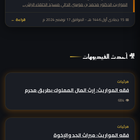
المواريث الدكتور محمد بن موسى الدالي مسجد الخلفاء الراش...
📅 15 جمادى أول 1446 هـ - الموافق 17 نوفمبر 2024 م
قراءة ←
🎥 أحدث الفيديوهات
مرئيات
فقه المواريث: إرث المال المملوك بطريق محرم
👁 684
مرئيات
فقه المواريث: ميراث الجد والإخوة