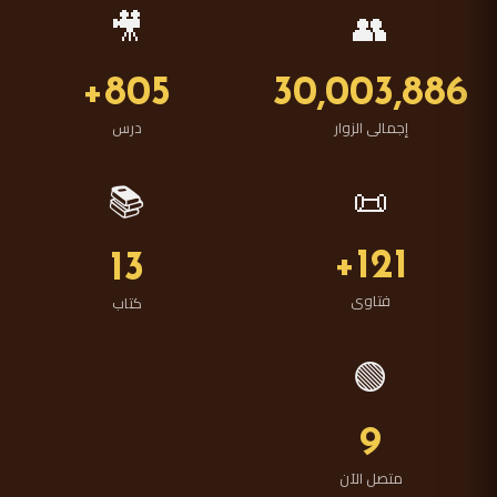
🎥
👥
805+
30,003,886
إجمالى الزوار
درس
📚
📜
121+
13
فتاوى
كتاب
🟢
9
متصل الآن