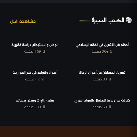
📚 الكتب المميزة
مشاهدة الكل ←
أحكام فن التثميل في الفقه الإسلامي
الوطن والاستيطان دراسة فقهية
📄 864 صفحة
📄 769 صفحة
تمويل المساكن من أموال الزكاة
أصول وقواعد في علم المواريث
📄 88 صفحة
📄 42 صفحة
كتابات حول بدعة الاحتفال بالمولد النبوي
فتاوى الإرث وبعض مسائله
📄 50 صفحة
📄 300 صفحة