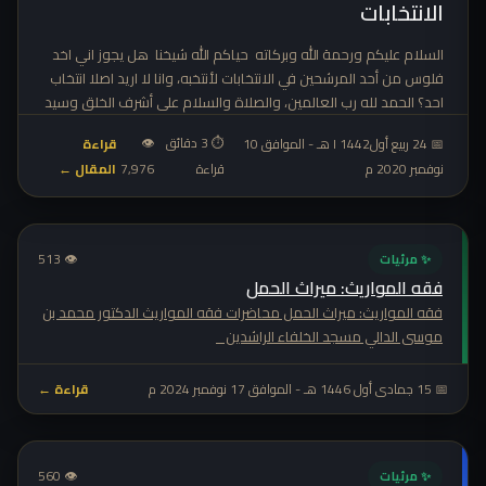
الانتخابات
السلام عليكم ورحمة الله وبركاته حياكم الله شيخنا هل يجوز اني اخد
فلوس من أحد المرشحين في الانتخابات لأنتخبه، وانا لا اريد اصلا انتخاب
احد؟ الحمد لله رب العالمين، والصلاة والسلام على أشرف الخلق وسيد
المرسلين، نبينا محمد وعلى آله وصحبه أجمعين، وبعد فاعلم أخي
⏱ 3 دقائق
👁
📅 24 ربيع أولl 1442 هـ - الموافق 10
قراءة
الكريم أن الانتخابات من جنس الشهادة، ف...
نوفمبر 2020 م
المقال ←
قراءة
7,976
👁 513
✨ مرئيات
فقه المواريث: ميراث الحمل
فقه المواريث: ميراث الحمل محاضرات فقه المواريث الدكتور محمد بن
موسى الدالي مسجد الخلفاء الراشدين
📅 15 جمادى أول 1446 هـ - الموافق 17 نوفمبر 2024 م
قراءة ←
👁 560
✨ مرئيات