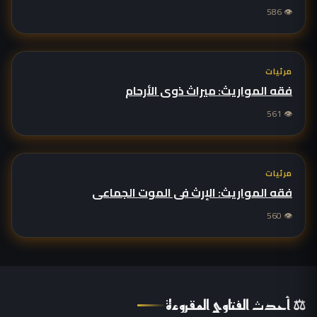
👁 586
مرئيات
فقه المواريث: ميراث ذوي الأرحام
👁 561
مرئيات
فقه المواريث: الإرث في الموت الجماعي
👁 560
⚖ أحدث الفتاوى المقروءة