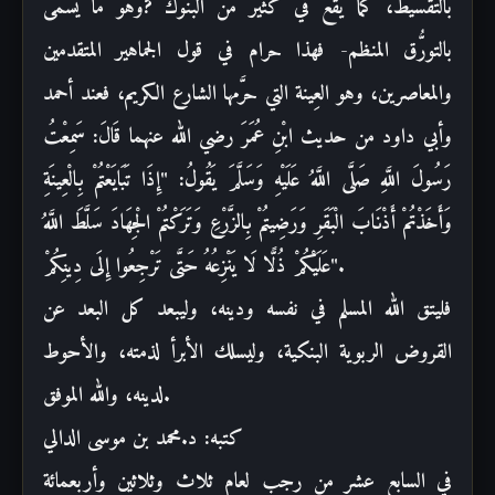
بالتقسيط، كما يقع في كثير من البنوك ?وهو ما يسمى
بالتورُّق
المنظم- فهذا حرام في قول الجماهير المتقدمين
والمعاصرين، وهو العِينة التي حرَّمها
الشارع الكريم، فعند أحمد
وأبي داود من حديث ابْنِ عُمَرَ رضي الله عنهما
قَالَ
:
سَمِعْتُ
رَسُولَ اللَّهِ صَلَّى اللَّهُ عَلَيْهِ وَسَلَّمَ يَقُولُ: "إِذَا
تَبَايَعْتُمْ بِالْعِينَةِ
وَأَخَذْتُمْ أَذْنَابَ الْبَقَرِ وَرَضِيتُمْ
بِالزَّرْعِ وَتَرَكْتُمْ الْجِهَادَ سَلَّطَ اللَّهُ
".
عَلَيْكُمْ ذُلًّا لَا
يَنْزِعُهُ حَتَّى تَرْجِعُوا إِلَى دِينِكُمْ
فليتق الله المسلم في نفسه
ودينه، وليبعد كل البعد عن
القروض الربوية البنكية، وليسلك الأبرأ لذمته، والأحوط
.
لدينه، والله الموفق
كتبه: د.محمد بن موسى الدالي
في السابع عشر من رجب لعام
ثلاث وثلاثين وأربعمائة