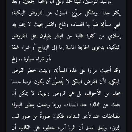
.
وسيد المرسلين، نبينا محمد وعلى
آله وصحبه أجمعين، وبعد
يكثر
جدا -وبشكل مروِّع- السؤال عن القروض البنكية،
فهي مسألة طمَّ بها
الفساد،
وشاع
وانتشر بحيث لا يخلو بلد
إسلامي من
كثرة غالبة من البشر يقبِلون على القروض
البنكية، بدعوى الحاجة الماسة إما إلى الزواج أو شراء شقة
.
أو شراء سيارة
..
إلخ
وقد أجبت مرارا على هذه المسألة، وبينت خطر القرض
البنكي؛ لأن القرض البنكي
لا يُتصوَّر أن يكون قرضا حسنا
بحال من الأحوال، بل هي قروض ربوية، لا يمكن أن
تنفك
عن الفائدة عند السداد، وربما وضعت بعض البنوك
مضاعفات عند تأخر السداد، فتكون
صورةً من صور قلب
الدين، وليعلم المسلم أن الربا أمره خطير، ففي الكتاب أن