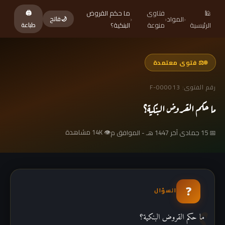
🕌
فتاوى
ما حكم القروض
🖨
‹
المواد
‹
‹
🌙
فاتح
الرئيسية
منوعة
البنكية؟
طباعة
⚖ فتوى معتمدة
رقم الفتوى: F-000013
ما حكم القروض البنكية؟
👁 14K مشاهدة
📅 15 جمادى آخر 1447 هـ - الموافق م
❓
السؤال
ما حكم القروض البنكية؟