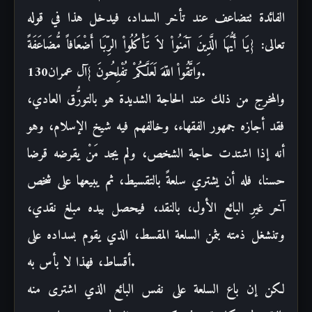
الفائدة تتضاعف
عند تأخر السداد، فيدخل هذا في قوله
تعالى: {يَا أَيُّهَا الَّذِينَ آمَنُواْ لاَ
تَأْكُلُواْ الرِّبَا أَضْعَافاً مُّضَاعَفَةً
.
وَاتَّقُواْ اللّهَ لَعَلَّكُمْ
تُفْلِحُونَ }آل عمران130
والمخرج من ذلك عند الحاجة الشديدة هو بالتورُّق
العادي،
فقد أجازه جمهور الفقهاء، وخالفهم فيه شيخ الإسلام، وهو
أنه إذا اشتدت حاجة
الشخص، ولم يجد مَنْ يقرضه قرضا
حسنا، فله أن يشتري سلعةً بالتقسيط، ثم يبيعها على
شخص
آخر غيرِ البائع الأول، بالنقد، فيحصل بيده مبلغ نقدي،
وتنشغل ذمته بثمن السلعة
المقسط، الذي يقوم بسداده على
.
أقساط، فهذا لا بأس به
لكن إن باع السلعة على نفس
البائع الذي اشترى منه