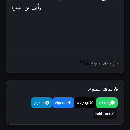
وألف من الهجرة
👎
👍
هل أفادتك الفتوى؟
📤 شارك الفتوى
واتساب
تويتر / X
فيسبوك
تيليجرام
🔗 نسخ الرابط