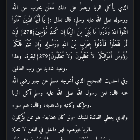
الذي
يأكل الربا ويصرُّ على ذلك مُعلَن بحرب من الله
ورسوله صلى الله عليه وسلم، قال
تعالى :{ يَا أَيُّهَا الَّذِينَ آمَنُواْ
اتَّقُواْ اللّهَ وَذَرُواْ مَا بَقِيَ
مِنَ الرِّبَا إِن كُنتُم مُّؤْمِنِينَ{278} فَإِن
لَّمْ تَفْعَلُواْ فَأْذَنُواْ
بِحَرْبٍ مِّنَ اللّهِ وَرَسُولِهِ وَإِن تُبْتُمْ فَلَكُمْ
رُؤُوسُ أَمْوَالِكُمْ
لاَ تَظْلِمُونَ وَلاَ تُظْلَمُونَ{279}البقرة، وهذا
.
وعيد شديد من رب
العالمين
وفي الحديث الصحيح الذي أخرجه مسلم عن جابر رضي الله
عنه قال: لعن
رسول الله صلى الله عليه وسلم آكل الربا
.
ومؤكله وكاتبه وشاهديه، وقال: هم
سواء
والذي يعطي الفائدة للبنك -ولو كان محتاجا- هو ممن يُؤْكِلون
.
الربا
غيرَهم، فهو داخل في اللعن لا محالة