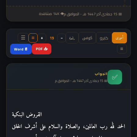
👁 14K مشاهدة
📅 15 جمادى آخر 1447 هـ - الموافق م
كوفى
−
+
كايرو
19
أميرى
رقعة
≡
☰
📥 PDF
📄 Word
≡
الجواب
✅
📅 15 جمادى آخر 1447 هـ - الموافق م
القروض البنكية
الحمد
لله رب العالمين، والصلاة والسلام على أشرف الخلق