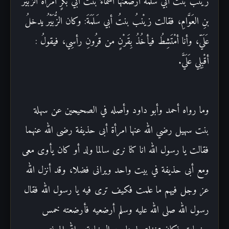
زيْنبَ بنتَ أبي سَلَمَةَ أرْضَعَتْهاَ أسماءُ بنتُ أبي بكرٍ امرأةُ الزُّبَيْرُ
بنِ العَوَّامِ، فقالت زيْنبُ بنتُ أبي سَلَمَةَ: وكان الزُّبَيْرُ يدخلُ
عَلَيّ، وأنا أمْتَشِطُ فيأخُذُ بِقَرْنٍ من قرُونِ رأسِي، فيقولُ :
أقْبِلِي عَلَيَّ.
وما رواه أحمد وأبو داود وأصله في الصحيحين عن سهلة
بنت سهيل رضي الله عنها امرأة أبى حذيفة رضى الله عنهما
فقالت يا رسول الله انا كنا نرى سالما ولد أو كان يأوى معى
ومع أبى حذيفة في بيت واحد ويرانى فضلا، وقد أنزل الله
عز وجل فيهم ما علمت فكيف ترى فيه يا رسول الله فقال
رسول الله صلى الله عليه وسلم أرضعيه فأرضعته خمس