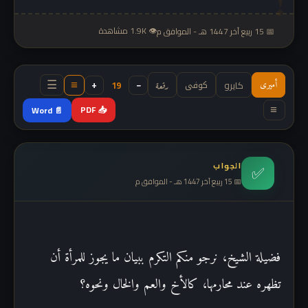
👁 1.9K مشاهدة
📅 15 ربيع آخر 1447 هـ - الموافق م
كوفى
−
+
كايرو
19
أميرى
رقعة
≡
☰
📥 PDF
📄 Word
≡
الجواب
✅
📅 15 ربيع آخر 1447 هـ - الموافق م
فضيلة الشيخ، نرجو منكم التكرم ببيان ما يجوز للمرأة أن
تظهره عند محارمها، كالأخ والعم والخال ونحوه؟