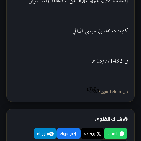
رضعات فكان بمنزلة ولدها من الرضاعة، والله الموفق
كتبه: د.محمد بن موسى الدالي
في 15/7/1432هـ
👎
👍
هل أفادتك الفتوى؟
📤 شارك الفتوى
واتساب
تويتر / X
فيسبوك
تيليجرام