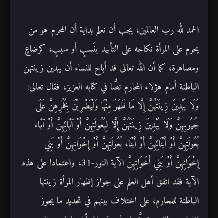
الحمد لله رب العالمين، يجب أن نعلم بداية أن المحرم هو من
يحرم على المرأة نكاحه على التأبيد بنَسبٍ أو سببٍ، كرضاعٍ
ومصاهرة، كما أن الله تعالى قد أباح للنساء أن يبدين زينتهن
الباطنة أمام هؤلاء المحارم نصًّا في كتابه العزيز، فقال تعالى:
وَلَا يُبْدِينَ زِينَتَهُنَّ إِلَّا مَا ظَهَرَ مِنْهَا وَلْيَضْرِبْنَ بِخُمُرِهِنَّ عَلَى
جُيُوبِهِنَّ وَلَا يُبْدِينَ زِينَتَهُنَّ إِلَّا لِبُعُولَتِهِنَّ أَوْ آبَائِهِنَّ أَوْ آبَاء
بُعُولَتِهِنَّ أَوْ أَبْنَائِهِنَّ أَوْ أَبْنَاء بُعُولَتِهِنَّ أَوْ إِخْوَانِهِنَّ أَوْ بَنِي
إِخْوَانِهِنَّ أَوْ بَنِي أَخَوَاتِهِنَّ الآية النور-31، واعتمادا على هذه
الآية فقد اتفق أهل العلم على جواز إظهار المرأة زينتها
الباطنة للمحارم، على اختلاف بينهم في تحديد ما يجوز