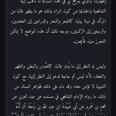
إظهاره، والذي يترجَّح لي في هذه المسألة ما ذهب إليه
الشافعية والحنابلة من كون المراد بذلك هو ما يظهر غالبا من
المرأة، في مهنة بيتها، كالشعر والنحر والذراعين إلى العضدين،
والرجلين إلى الركبتين؛ ووجه ذلك أن هذه المواضع لا يمكن
التحرز منها، فأُبيحت.
وليس له النظر إلى ما يُستر غالبا، كالصَّدر والبطن والظهر
والفخذ، لأنه ليس ثم حاجة تدعو إلى النظر إليها، مع كون
الشهوة لا تؤمن معه، وقد دل على ذلك ظواهر السنة، من
ذلك: ما رواه الإمام الشافعي في مسنده عن عبد العزيزِ عن
محمدٍ بنِ عَمرو عن أبي عُبَيْدةَ ابنِ عبدِ اللَّهِ بنِ زَمعَةَ: أن أُمَّهُ