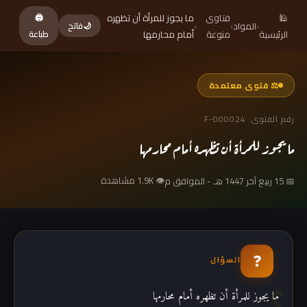
🕌
فتاوى
ما يجوز للمرأة أن تظهره
🖨
‹
المواد
‹
‹
🌙
فاتح
الرئيسية
منوعة
أمام محارمها
طباعة
⚖ فتوى معتمدة
رقم الفتوى: F-000024
ما يجوز للمرأة أن تظهره أمام محارمها
👁 1.9K مشاهدة
📅 15 ربيع آخر 1447 هـ - الموافق م
❓
السؤال
ما يجوز للمرأة أن تظهره أمام محارمها