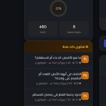
0%
480
8
دقيقة متبقية
كلمة
⚖ فتاوى ذات صلة
ما هو الأفضل: الدعاء أم الاستغفار؟
F1
👁 3.4K · 📅 15 ربيع آخر 1447 هـ - الموافق م
الخلاف في أيهما الأصل: التعدد أم
F2
الاقتصار على واحدة؟
👁 4.5K · 📅 8 ربيع آخر 1444 هـ - الموافق م
حدود رخصة الفطر في رمضان للمسافر
F3
👁 1.3K · 📅 15 ربيع آخر 1447 هـ - الموافق م