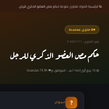
🕌 الرئيسية
‹
المواد
‹
فتاوى منوعة
‹
حكم مص العضو الذكري للرجل
⚖ فتوى معتمدة
رقم الفتوى: F-002711
حكم مص العضو الذكري للرجل
👁 73.5K مشاهدة
📅 15 ربيع أولl 1447 هـ - الموافق م
❓
السؤال