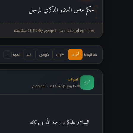
حكم مص العضو الذكري للرجل
👁 73.5K مشاهدة
📅 15 ربيع أولl 1447 هـ - الموافق م
كوفى
−
كايرو
أميرى
خط الإجابة:
رقعة
الحجم:
الجواب
✅
📅 15 ربيع أولl 1447 هـ - الموافق م
السلام عليكم و رحمة الله و بركاته