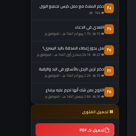
حكم الصلاة مع حمل كيس تجميع البول
F4
👁 164 · 📅
التعدي في الدعاء
F5
👁 1.7K · 📅 15 ربيع آخر 1447 هـ - الموافق م
هل يجوز إعطاء الصدقة باليد اليسرى؟
F6
👁 24.1K · 📅 22 جمادى أول 1447 هـ - الموافق م
حكم تزين الرجل بالأساور في اليد والرقبة
F7
👁 2.2K · 📅 15 ربيع آخر 1447 هـ - الموافق م
التزوج بمن شك أنها تحرم عليه برضاع
F8
👁 2.6K · 📅 26 شعبان 1447 هـ - الموافق م
💾 تحميل الفتوى
تحميل كـ PDF