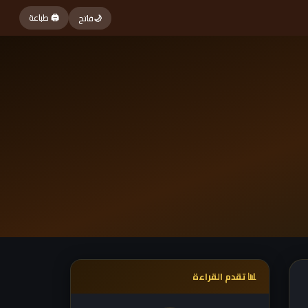
🖨 طباعة
🌙
فاتح
📊 تقدم القراءة