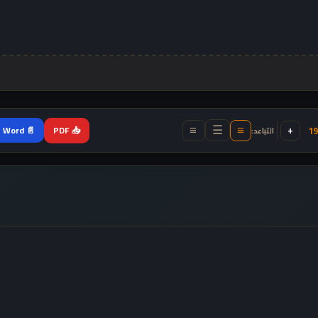
+
📥 PDF
19
📄 Word
التباعد:
≡
≡
☰