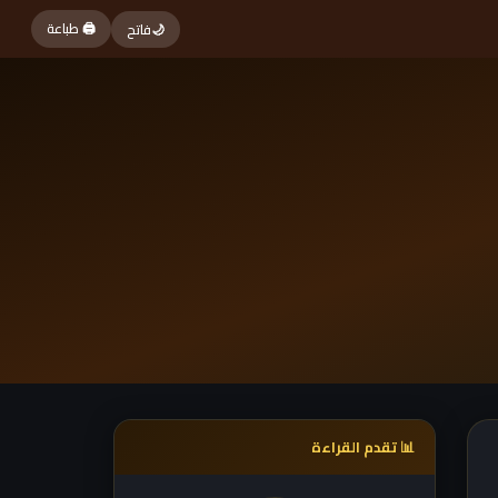
🖨 طباعة
🌙
فاتح
📊 تقدم القراءة