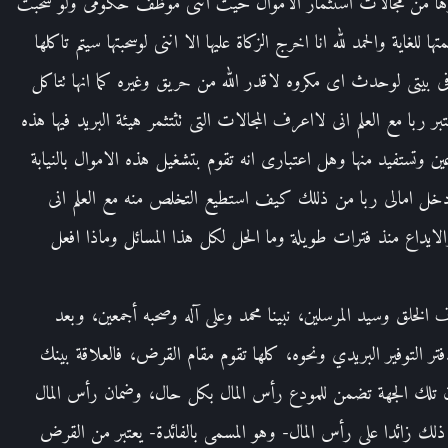
غيرها من مجالات استثمار الاموال حيث اننى موظف حكومى ولو سحبت
ا للغاية والحمد لله انا اخرج الزكاة عليها الا اننى لوسحبتها سيتم تاكلها
 فى بيتى لوحدث اى مكروه لاقدر الله من حريق وغيره كما انها تتاكل
 ربا مع العلم انى لااعرف المجالات التى تثتثمر هيئة البريد فيها هذه
ن وتستفيد منها وهل اعتبارى انه تقوم بتشغيل هذه الاموال بالنيابة
ل امالى ربا من ذللك كيف استطيع التخلص منه مع العلم انى
ايداع منذ فترات طويلة وما الحل لكل هذا المسائل وماذا افعل
 الخلق وسيد المرسلين، نبينا محمد وعلى آله وصحبه أجمعين، وبعد
ر التوفير البريدي ونحوه، كلها تقوم مقام القرض، فالعلاقة بينك
تلك الجهة تضمن للمودع رأس المال بكل حال، وضمان رأس المال
لك زائدا على رأس المال- وهو المسمى بالفائدة- يعتبر من القرض