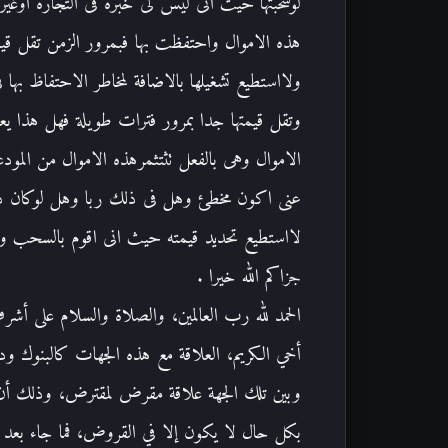
لوسحبتها حيث انى ليس لى خبرة فى التجارة او
هذه الاموال واحتفظت بها فبم
رور الزمن تقل قيمته
ولااستطيع تشغيلها بالاضافة لمخاطر الاحتفاظ بها
وتقل قيمتها جدا بمرور فترات طويلة فهل هذا يعتبر
الاموال وهى بالفعل تثتثمرهذه الاموال من المودعي
عنى اكون مخطئ وهل فى ذلك ربا وهل لوكان دخ
لااستطيع تحديد قيمته حيث انى اقوم بالسحب وال
جزاكم الله خيرا .
الحمد لله رب العالمين، والصلاة والسلام على أشرف
أخي الكريم، العلاقة مع هذه الجهات كالبنوك ودفت
وبين تلك الجهة علاقة مقرض لمقترض، وذلك أن 
بكل حال لا يكون إلا في القروض، فما جاء بعد ذ