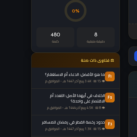
0%
480
8
دقيقة متبقية
كلمة
⚖ فتاوى ذات صلة
ما هو الأفضل: الدعاء أم الاستغفار؟
F1
👁 3.4K · 📅 15 ربيع آخر 1447 هـ - الموافق م
الخلاف في أيهما الأصل: التعدد أم
F2
الاقتصار على واحدة؟
👁 4.5K · 📅 8 ربيع آخر 1444 هـ - الموافق م
حدود رخصة الفطر في رمضان للمسافر
F3
👁 1.3K · 📅 15 ربيع آخر 1447 هـ - الموافق م