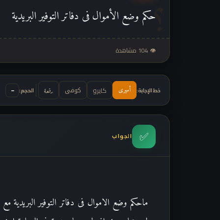
حكم وضع الأموال فى دفاتر التوفير البريدية
👁 104 مشاهدة
كوفى
−
كايرو
أميرى
خط الإجابة:
رقعة
الحجم:
✅
الجواب
ماحكم وضع الاموال فى دفاتر التوفير البريدية مع