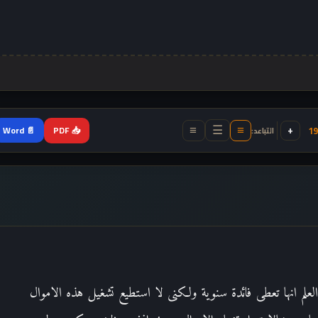
+
📥 PDF
19
📄 Word
التباعد:
≡
≡
☰
 العلم انها تعطى فائدة سنوية ولكنى لا استطيع تشغيل هذه الاموال