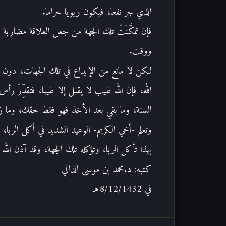
الذي جر نفعا، فيكون ربويا حراما.
فإن تمكَّنَتْ تلك الجهة من جعل العلاقة مضاربة
ووقت.
لكن لا مانع من الإيداع في تلك الجهات، دون أخ
الله، فإن الله طيب لا يقبل إلا طيبا، فتقدِّرْ ر
السنة، وما بقي بعد الأخذ فهو فقط حقك، وما ز
وتعلم -أخي الكريم- الوعيد الشديد في أكل الربا، 
بهذا تأكل الربا، وتؤكله تلك الجهة، وقد آذن الله 
كتبه: د.محمد بن موسى الدالي
في 8/12/1432هـ