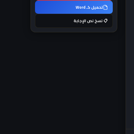
تحميل كـ Word
📋 نسخ نص الإجابة