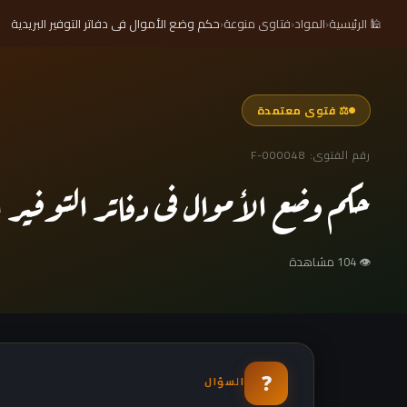
🕌 الرئيسية
‹
المواد
‹
فتاوى منوعة
‹
حكم وضع الأموال فى دفاتر التوفير البريدية
⚖ فتوى معتمدة
رقم الفتوى: F-000048
حكم وضع الأموال فى دفاتر التوفير ا
👁 104 مشاهدة
❓
السؤال