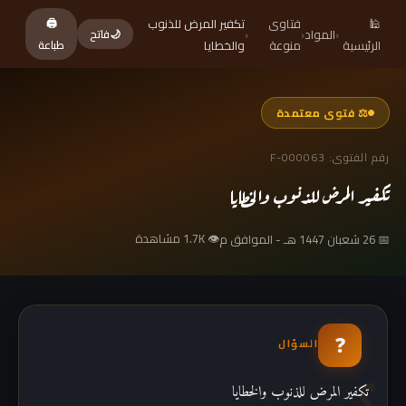
🕌
فتاوى
تكفير المرض للذنوب
🖨
‹
المواد
‹
‹
🌙
فاتح
الرئيسية
منوعة
والخطايا
طباعة
⚖ فتوى معتمدة
رقم الفتوى: F-000063
تكفير المرض للذنوب والخطايا
👁 1.7K مشاهدة
📅 26 شعبان 1447 هـ - الموافق م
❓
السؤال
تكفير المرض للذنوب والخطايا