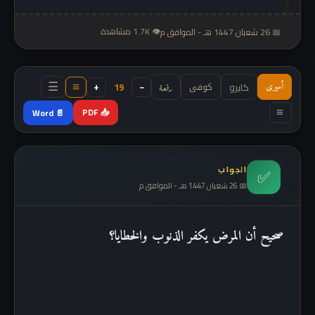
👁 1.7K مشاهدة
📅 26 شعبان 1447 هـ - الموافق م
كوفى
−
+
كايرو
19
أميرى
رقعة
≡
☰
📥 PDF
📄 Word
≡
الجواب
✅
📅 26 شعبان 1447 هـ - الموافق م
صحيح أن المرض يكفر الذنوب والخطايا؟